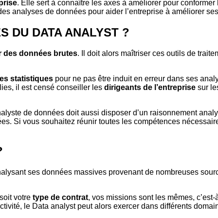
prise
. Elle sert à connaître les axes à améliorer pour conformer 
ts des analyses de données pour aider l’entreprise à améliorer ses
 DU DATA ANALYST ?
r des données brutes
. Il doit alors maîtriser ces outils de tra
s statistiques
pour ne pas être induit en erreur dans ses anal
ies, il est censé conseiller les
dirigeants de l’entreprise
sur le
nalyste de données doit aussi disposer d’un raisonnement analyti
dées. Si vous souhaitez réunir toutes les compétences nécessair
?
alysant ses données massives provenant de nombreuses sources.
soit votre
type de contrat
, vos missions sont les mêmes, c’est-à-
tivité, le Data analyst peut alors exercer dans différents domai