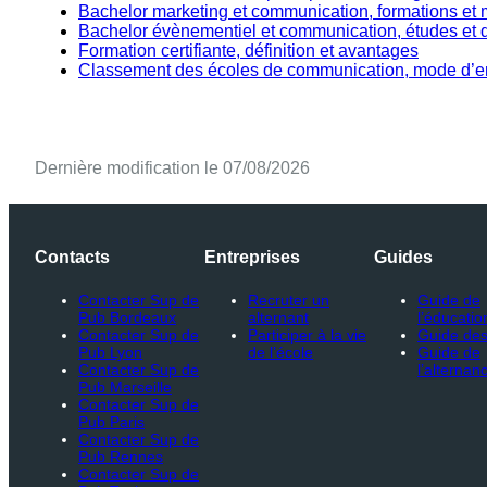
Bachelor marketing et communication, formations et 
Bachelor évènementiel et communication, études et
Formation certifiante, définition et avantages
Classement des écoles de communication, mode d’e
Dernière modification le 07/08/2026
Contacts
Entreprises
Guides
Contacter Sup de
Recruter un
Guide de
Pub Bordeaux
alternant
l’éducatio
Contacter Sup de
Participer à la vie
Guide des
Pub Lyon
de l’école
Guide de
Contacter Sup de
l’alternan
Pub Marseille
Contacter Sup de
Pub Paris
Contacter Sup de
Pub Rennes
Contacter Sup de