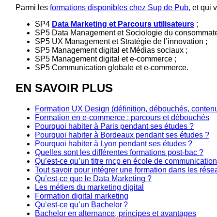
Parmi les
formations disponibles chez Sup de Pub,
et qui 
SP4
Data Marketing et Parcours utilisateurs
;
SP5 Data Management et Sociologie du consommate
SP5 UX Management et Stratégie de l’innovation ;
SP5 Management digital et Médias sociaux ;
SP5 Management digital et e-commerce ;
SP5 Communication globale et e-commerce.
EN SAVOIR PLUS
Formation UX Design (définition, débouchés, conten
Formation en e-commerce : parcours et débouchés
Pourquoi habiter à Paris pendant ses études ?
Pourquoi habiter à Bordeaux pendant ses études ?
Pourquoi habiter à Lyon pendant ses études ?
Quelles sont les différentes formations post-bac ?
Qu’est-ce qu’un titre rncp en école de communication
Tout savoir pour intégrer une formation dans les rés
Qu’est-ce que le Data Marketing ?
Les métiers du marketing digital
Formation digital marketing
Qu’est-ce qu’un Bachelor ?
Bachelor en alternance, principes et avantages