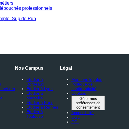
métiers
 débouchés professionnels
mploi Sup de Pub
Nos Campus
Légal
Étudier à
Mentions légales
n
Bordeaux
Politique de
 métiers
Étudier à Lyon
confidentialité
Étudier à
Cookies
ce
Marseille
Gérer mes
Étudier à Paris
préférences de
Étudier à Rennes
consentement
Étudier à
Accessibilité
Toulouse
CGU
CGI