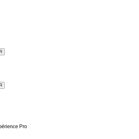
R
R
périence Pro