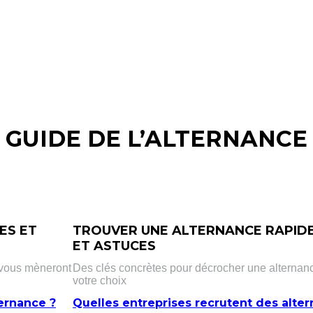
GUIDE DE L’ALTERNANCE
ES ET
TROUVER UNE ALTERNANCE RAPIDE
ET ASTUCES
i vous mèneront
Des clés concrètes pour décrocher une alternanc
votre choix
ernance ?
Quelles entreprises recrutent des alter