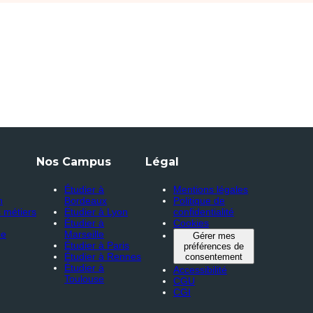
Nos Campus
Légal
Étudier à
Mentions légales
n
Bordeaux
Politique de
 métiers
Étudier à Lyon
confidentialité
Étudier à
Cookies
ce
Marseille
Gérer mes
Étudier à Paris
préférences de
Étudier à Rennes
consentement
Étudier à
Accessibilité
Toulouse
CGU
CGI