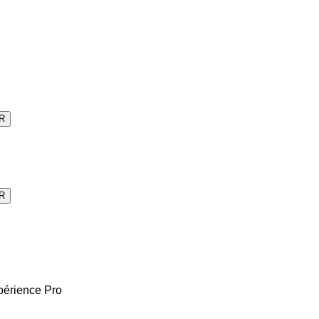
R
R
périence Pro