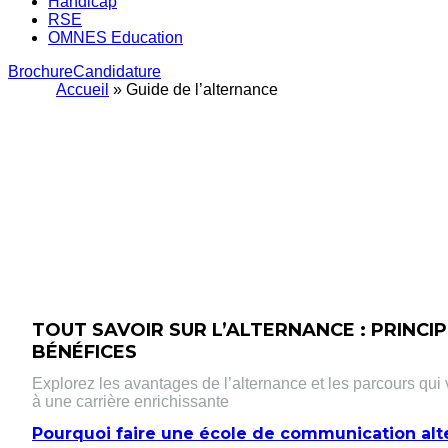
Handicap
RSE
OMNES Education
Brochure
Candidature
Accueil
»
Guide de l’alternance
TOUT SAVOIR SUR L’ALTERNANCE : PRINCIP
BÉNÉFICES
Explorez les avantages de l’alternance et les parcours qu
à une carrière enrichissante
Pourquoi faire une école de communication alt