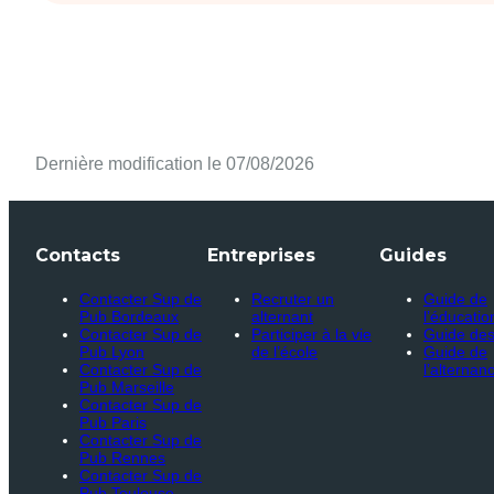
Dernière modification le 07/08/2026
Contacts
Entreprises
Guides
Contacter Sup de
Recruter un
Guide de
Pub Bordeaux
alternant
l’éducatio
Contacter Sup de
Participer à la vie
Guide des
Pub Lyon
de l’école
Guide de
Contacter Sup de
l’alternan
Pub Marseille
Contacter Sup de
Pub Paris
Contacter Sup de
Pub Rennes
Contacter Sup de
Pub Toulouse