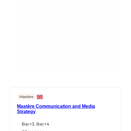
Événementiel
Audiovisuel
Brand Content
Marketing d'Influence
Communication
Luxe & Mode
Webmarketing
Mastère
Mastère Communication and Media
Strategy
Bac+3
,
Bac+4