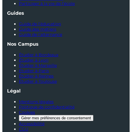
Participer à la vie de l’école
Guides
Guide de l’éducation
Guide des métiers
Guide de l’alternance
Nos Campus
Étudier à Bordeaux
Étudier à Lyon
Étudier à Marseille
Étudier à Paris
Étudier à Rennes
Étudier à Toulouse
Légal
Mentions légales
Politique de confidentialité
Cookies
Gérer mes préférences de consentement
Accessibilité
CGU