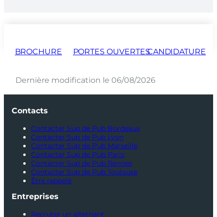
BROCHURE
PORTES OUVERTES
CANDIDATURE
Dernière modification le 06/08/2026
Contacts
Contacter Sup de Pub Bordeaux
Contacter Sup de Pub Lyon
Contacter Sup de Pub Marseille
Contacter Sup de Pub Paris
Contacter Sup de Pub Rennes
Contacter Sup de Pub Toulouse
Être rappelé
Entreprises
Recruter un alternant