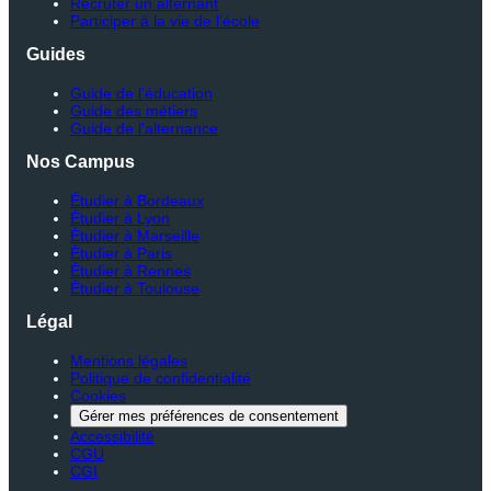
Recruter un alternant
Participer à la vie de l’école
Guides
Guide de l’éducation
Guide des métiers
Guide de l’alternance
Nos Campus
Étudier à Bordeaux
Étudier à Lyon
Étudier à Marseille
Étudier à Paris
Étudier à Rennes
Étudier à Toulouse
Légal
Mentions légales
Politique de confidentialité
Cookies
Gérer mes préférences de consentement
Accessibilité
CGU
CGI