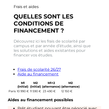
Frais et aides
QUELLES SONT LES
CONDITIONS DE
FINANCEMENT ?
Découvrez ici les frais de scolarité par
campus et par année d’étude, ainsi que
les solutions et aides existantes pour
financer vos études.
Frais de scolarité 26/27
Aide au financement
M1
M2
M1+2
M2
(initial)
(initial)
(alternance)
(alternance)
Paris
10 990 €
11 590 €
23 490 €
12 150 €
Aides au financement possibles
Prêt étudiant pouvant être négocié avec