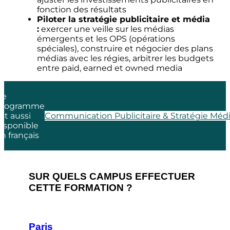
fonction des résultats
Piloter la stratégie publicitaire et média
:
exercer une veille sur les médias
émergents et les OPS (opérations
spéciales), construire et négocier des plans
médias avec les régies, arbitrer les budgets
entre paid, earned et owned media
Ce
programme
st aussi
Communication Publicitaire & Stratégie Méd
isponible
n français
SUR QUELS CAMPUS EFFECTUER
CETTE FORMATION ?
Paris