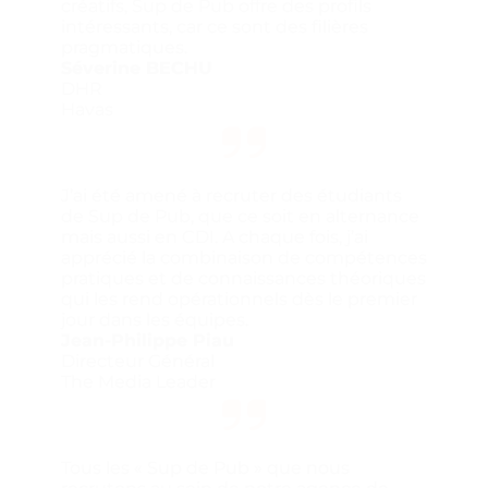
créatifs, Sup de Pub offre des profils
intéressants, car ce sont des filières
pragmatiques.
Séverine BECHU
DHR
Havas
J’ai été amené à recruter des étudiants
de Sup de Pub, que ce soit en alternance
mais aussi en CDI. A chaque fois, j’ai
apprécié la combinaison de compétences
pratiques et de connaissances théoriques
qui les rend opérationnels dès le premier
jour dans les équipes.
Jean-Philippe Piau
Directeur Général
The Media Leader
Tous les « Sup de Pub » que nous