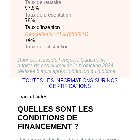
Taux de réussite
97,8%
Taux de présentation
78%
Taux d’insertion
Répondants : 71% (665/941)
74%
Taux de satisfaction
Données issus de l’enquête Qualimétrie
auprès de nos alumni de la promotion 2024,
réalisée 6 mois après l’obtention du diplôme.
TOUTES LES INFORMATIONS SUR NOS
CERTIFICATIONS
Frais et aides
QUELLES SONT LES
CONDITIONS DE
FINANCEMENT ?
Découvrez ici les frais de scolarité par campus