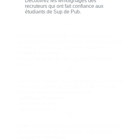
Découvrez les témoignages des
recruteurs qui ont fait confiance aux
étudiants de Sup de Pub.
J’ai vraiment été bluffé. Une des campagnes
sera peut-être prochainement déployée par nos
filiales. C’est dire la qualité du travail fourni !
Frédéric Fournet
Porteur du projet Keolis x Sup de Pub Lyon
Keolis
Ce ne sont pas tant des compétences que nous
cherchons, mais une curiosité, une ouverture
d’esprit, et une vraie personnalité.
Guillaume Pommier
Directeur Général
Agence Double 2
Parmi les écoles qui proposent de bons profils,
pour la création, je peux citer : Sup de Pub
Guillaume Mikowski