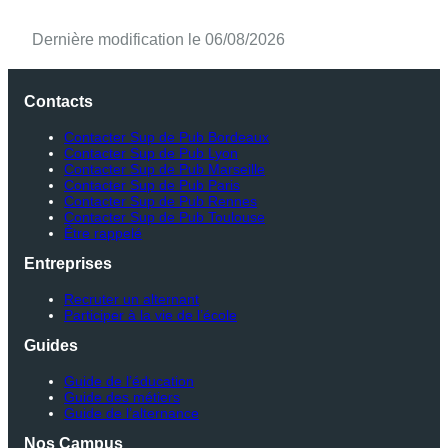
Dernière modification le 06/08/2026
Contacts
Contacter Sup de Pub Bordeaux
Contacter Sup de Pub Lyon
Contacter Sup de Pub Marseille
Contacter Sup de Pub Paris
Contacter Sup de Pub Rennes
Contacter Sup de Pub Toulouse
Être rappelé
Entreprises
Recruter un alternant
Participer à la vie de l’école
Guides
Guide de l’éducation
Guide des métiers
Guide de l’alternance
Nos Campus