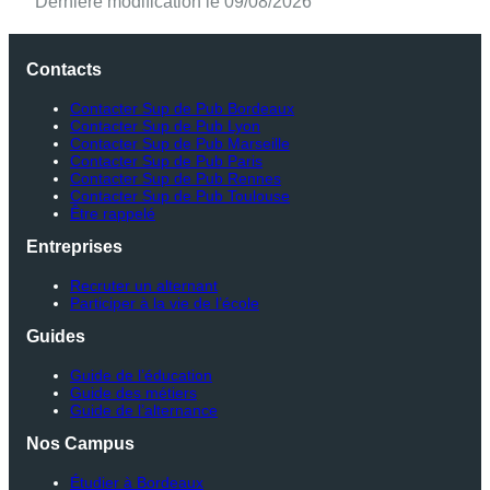
Dernière modification le 09/08/2026
Contacts
Contacter Sup de Pub Bordeaux
Contacter Sup de Pub Lyon
Contacter Sup de Pub Marseille
Contacter Sup de Pub Paris
Contacter Sup de Pub Rennes
Contacter Sup de Pub Toulouse
Être rappelé
Entreprises
Recruter un alternant
Participer à la vie de l’école
Guides
Guide de l’éducation
Guide des métiers
Guide de l’alternance
Nos Campus
Étudier à Bordeaux