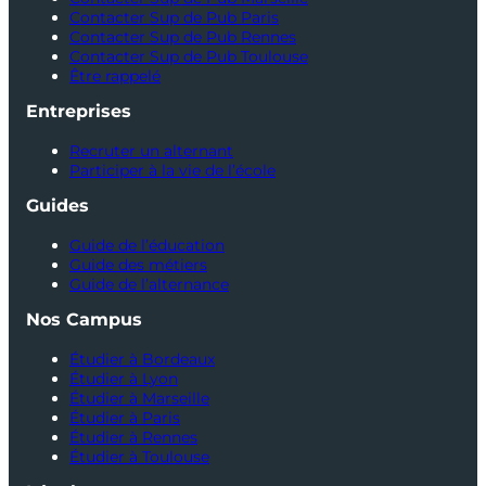
Contacter Sup de Pub Paris
Contacter Sup de Pub Rennes
Contacter Sup de Pub Toulouse
Être rappelé
Entreprises
Recruter un alternant
Participer à la vie de l’école
Guides
Guide de l’éducation
Guide des métiers
Guide de l’alternance
Nos Campus
Étudier à Bordeaux
Étudier à Lyon
Étudier à Marseille
Étudier à Paris
Étudier à Rennes
Étudier à Toulouse