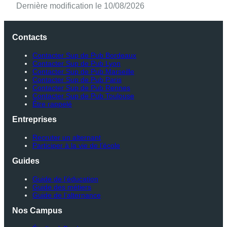
Dernière modification le 10/08/2026
Contacts
Contacter Sup de Pub Bordeaux
Contacter Sup de Pub Lyon
Contacter Sup de Pub Marseille
Contacter Sup de Pub Paris
Contacter Sup de Pub Rennes
Contacter Sup de Pub Toulouse
Être rappelé
Entreprises
Recruter un alternant
Participer à la vie de l’école
Guides
Guide de l’éducation
Guide des métiers
Guide de l’alternance
Nos Campus