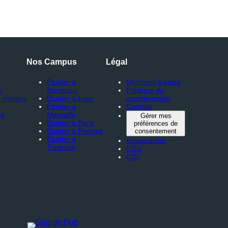
Nos Campus
Légal
Étudier à
Mentions légales
n
Bordeaux
Politique de
 métiers
Étudier à Lyon
confidentialité
Étudier à
Cookies
ce
Marseille
Gérer mes
Étudier à Paris
préférences de
Étudier à Rennes
consentement
Étudier à
Accessibilité
Toulouse
CGU
CGI