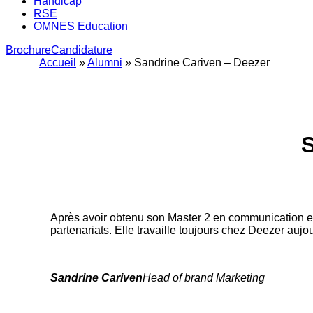
Handicap
RSE
OMNES Education
Brochure
Candidature
Accueil
»
Alumni
»
Sandrine Cariven – Deezer
Après avoir obtenu son Master 2 en communication et 
partenariats. Elle travaille toujours chez Deezer auj
Sandrine Cariven
Head of brand Marketing