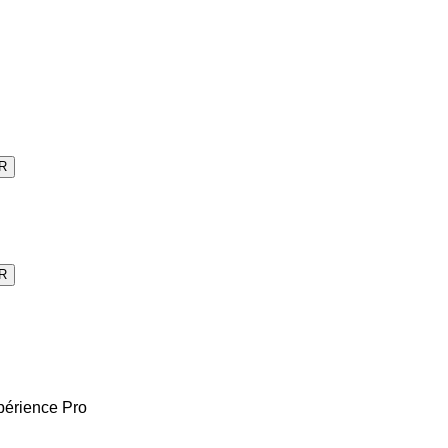
R
R
périence Pro