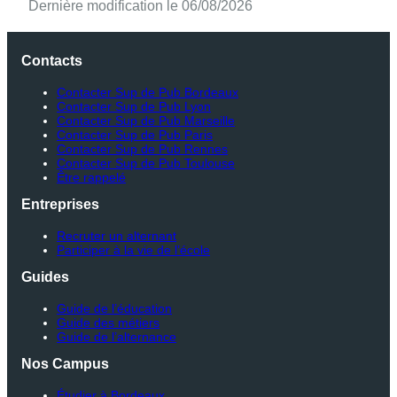
Dernière modification le 06/08/2026
Contacts
Contacter Sup de Pub Bordeaux
Contacter Sup de Pub Lyon
Contacter Sup de Pub Marseille
Contacter Sup de Pub Paris
Contacter Sup de Pub Rennes
Contacter Sup de Pub Toulouse
Être rappelé
Entreprises
Recruter un alternant
Participer à la vie de l’école
Guides
Guide de l’éducation
Guide des métiers
Guide de l’alternance
Nos Campus
Étudier à Bordeaux