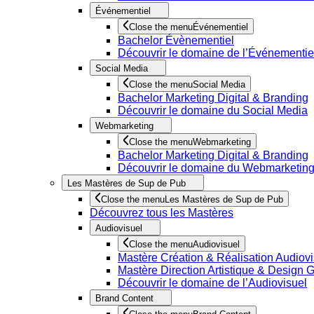
Événementiel
Close the menu
Événementiel
Bachelor Évènementiel
Découvrir le domaine de l’Événementie
Social Media
Close the menu
Social Media
Bachelor Marketing Digital & Branding
Découvrir le domaine du Social Media
Webmarketing
Close the menu
Webmarketing
Bachelor Marketing Digital & Branding
Découvrir le domaine du Webmarketin
Les Mastères de Sup de Pub
Close the menu
Les Mastères de Sup de Pub
Découvrez tous les Mastères
Audiovisuel
Close the menu
Audiovisuel
Mastère Création & Réalisation Audiovi
Mastère Direction Artistique & Design 
Découvrir le domaine de l’Audiovisuel
Brand Content