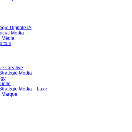
gie Digitale IA
Social Media
e Média
gitale
ie Créative
Stratégie Média
egy
uelle
Stratégie Média – Luxe
de Marque