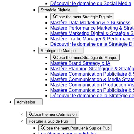
Découvrir le domaine du Social Media
Stratégie Digitale
Close the menu
Stratégie Digitale
Mastère Data Marketing & e-Business
Mastère Performance Marketing & Straté
Mastère Marketing Digital & Stratégie 
Mastère Traffic Manager & Performanc
Découvrir le domaine de la Stratégie Di
Stratégie de Marque
Close the menu
Stratégie de Marque
Mastère Brand Strategy & IA
Mastère Planning Stratégique & Stratég
Mastère Communication Publicitaire & 
Mastère Communication & Media Strat
Mastère Communication Production Vis
Mastère Communication Publicitaire & 
Découvrir le domaine de la Stratégie 
Admission
Close the menu
Admission
Postuler à Sup de Pub
Close the menu
Postuler à Sup de Pub
Les étapes pour candidater