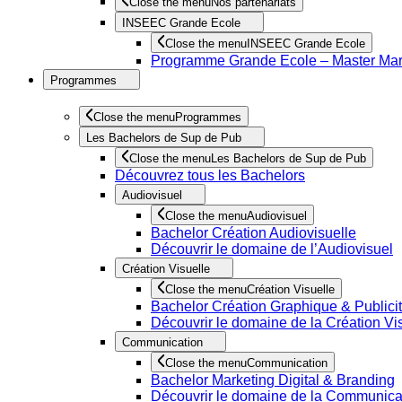
Close the menu
Nos partenariats
INSEEC Grande Ecole
Close the menu
INSEEC Grande Ecole
Programme Grande Ecole – Master Marke
Programmes
Close the menu
Programmes
Les Bachelors de Sup de Pub
Close the menu
Les Bachelors de Sup de Pub
Découvrez tous les Bachelors
Audiovisuel
Close the menu
Audiovisuel
Bachelor Création Audiovisuelle
Découvrir le domaine de l’Audiovisuel
Création Visuelle
Close the menu
Création Visuelle
Bachelor Création Graphique & Publicit
Découvrir le domaine de la Création Vi
Communication
Close the menu
Communication
Bachelor Marketing Digital & Branding
Découvrir le domaine de la Communica