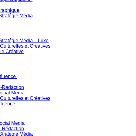
Graphique
Stratégie Média
Stratégie Média – Luxe
ulturelles et Créatives
ie Créative
nfluence
n-Rédaction
Social Media
ulturelles et Créatives
fluence
Social Media
n-Rédaction
Stratégie Média