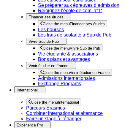
Se préparer aux épreuves d’admission
Rejoignez l’école de com’ n°1*
Financer ses études
Close the menu
Financer ses études
Les bourses
Les frais de scolarité à Sup de Pub
Vivre Sup de Pub
Close the menu
Vivre Sup de Pub
Vie étudiante & associations
Bons plans et avantages
Venir étudier en France
Close the menu
Venir étudier en France
Admissions Internationales
Exchange Programs
International
Close the menu
International
Parcours Erasmus
Combiner international et alternance
Faire un stage à l’étranger
Expérience Pro