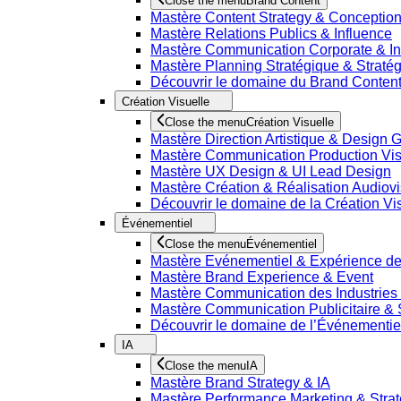
Close the menu
Brand Content
Mastère Content Strategy & Conceptio
Mastère Relations Publics & Influence
Mastère Communication Corporate & I
Mastère Planning Stratégique & Stratég
Découvrir le domaine du Brand Conten
Création Visuelle
Close the menu
Création Visuelle
Mastère Direction Artistique & Design 
Mastère Communication Production Vis
Mastère UX Design & UI Lead Design
Mastère Création & Réalisation Audiovi
Découvrir le domaine de la Création Vi
Événementiel
Close the menu
Événementiel
Mastère Evénementiel & Expérience d
Mastère Brand Experience & Event
Mastère Communication des Industries C
Mastère Communication Publicitaire & 
Découvrir le domaine de l’Événementie
IA
Close the menu
IA
Mastère Brand Strategy & IA
Mastère Performance Marketing & Straté