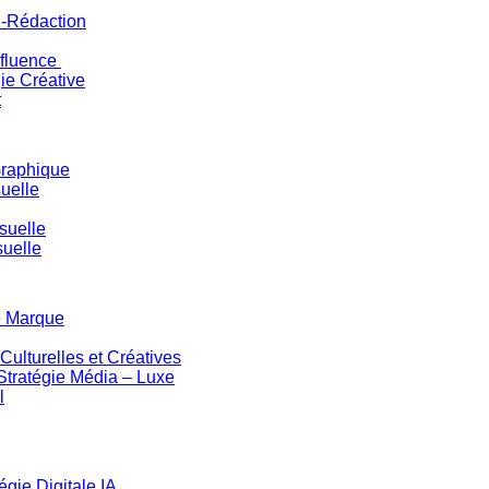
n-Rédaction
nfluence
ie Créative
t
Graphique
uelle
suelle
suelle
e Marque
ulturelles et Créatives
Stratégie Média – Luxe
l
gie Digitale IA