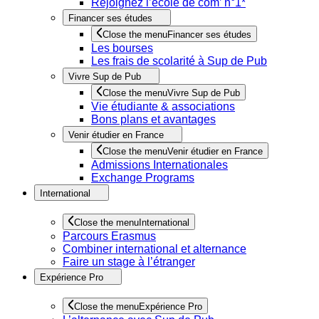
Rejoignez l’école de com’ n°1*
Financer ses études
Close the menu
Financer ses études
Les bourses
Les frais de scolarité à Sup de Pub
Vivre Sup de Pub
Close the menu
Vivre Sup de Pub
Vie étudiante & associations
Bons plans et avantages
Venir étudier en France
Close the menu
Venir étudier en France
Admissions Internationales
Exchange Programs
International
Close the menu
International
Parcours Erasmus
Combiner international et alternance
Faire un stage à l’étranger
Expérience Pro
Close the menu
Expérience Pro