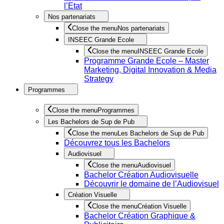
l’Etat
Nos partenariats
Close the menu
Nos partenariats
INSEEC Grande Ecole
Close the menu
INSEEC Grande Ecole
Programme Grande Ecole – Master
Marketing, Digital Innovation & Media
Strategy
Programmes
Close the menu
Programmes
Les Bachelors de Sup de Pub
Close the menu
Les Bachelors de Sup de Pub
Découvrez tous les Bachelors
Audiovisuel
Close the menu
Audiovisuel
Bachelor Création Audiovisuelle
Découvrir le domaine de l’Audiovisuel
Création Visuelle
Close the menu
Création Visuelle
Bachelor Création Graphique &