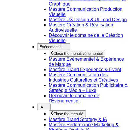
Graphique
Mastère Communication Production
Visuelle
Mastère UX Design & UI Lead Design
Mastère Création & Réalisation
Audiovisuelle
Découvrir le domaine de la Création
Visuelle
Événementiel
Close the menu
Événementiel
Mastère Evénementiel & Expérience
de Marque
Mastère Brand Experience & Event
Mastère Communication des
Industries Culturelles et Créatives
Mastère Communication Publicitaire &
Stratégie Média – Luxe
Découvrir le domaine de
l’Événementiel
IA
Close the menu
IA
Mastère Brand Strategy & IA
Mastère Performance Marketing &
Stratégie Digitale IA