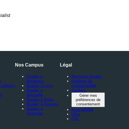
alist
Nos Campus
Légal
Étudier à
Mentions légales
n
Bordeaux
Politique de
 métiers
Étudier à Lyon
confidentialité
Étudier à
Cookies
ce
Marseille
Gérer mes
Étudier à Paris
préférences de
Étudier à Rennes
consentement
Étudier à
Accessibilité
Toulouse
CGU
CGI