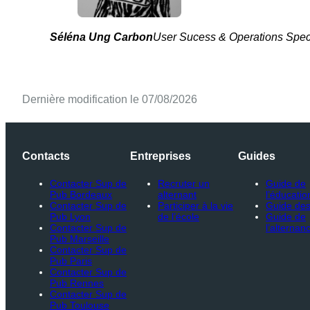
Séléna Ung Carbon
User Sucess & Operations Speci
Dernière modification le 07/08/2026
Contacts
Entreprises
Guides
Contacter Sup de
Recruter un
Guide de
Pub Bordeaux
alternant
l’éducatio
Contacter Sup de
Participer à la vie
Guide des
Pub Lyon
de l’école
Guide de
Contacter Sup de
l’alternan
Pub Marseille
Contacter Sup de
Pub Paris
Contacter Sup de
Pub Rennes
Contacter Sup de
Pub Toulouse