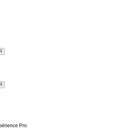
R
R
périence Pro