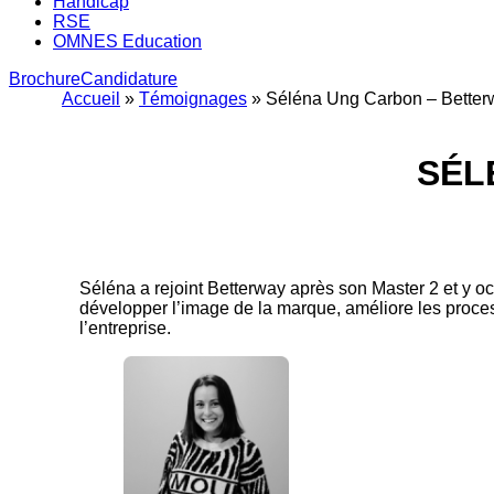
Handicap
RSE
OMNES Education
Brochure
Candidature
Accueil
»
Témoignages
»
Séléna Ung Carbon – Better
SÉL
Séléna a rejoint Betterway après son Master 2 et y o
développer l’image de la marque, améliore les process,
l’entreprise.