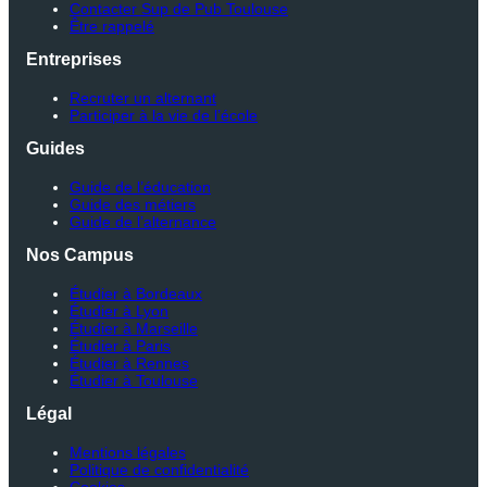
Contacter Sup de Pub Toulouse
Être rappelé
Entreprises
Recruter un alternant
Participer à la vie de l’école
Guides
Guide de l’éducation
Guide des métiers
Guide de l’alternance
Nos Campus
Étudier à Bordeaux
Étudier à Lyon
Étudier à Marseille
Étudier à Paris
Étudier à Rennes
Étudier à Toulouse
Légal
Mentions légales
Politique de confidentialité