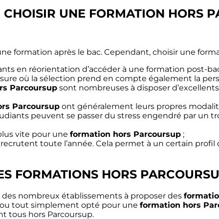
E CHOISIR UNE FORMATION HORS 
e formation après le bac. Cependant, choisir une form
iants en réorientation d’accéder à une formation post-bac
esure où la sélection prend en compte également la perso
rs Parcoursup
sont nombreuses à disposer d’excellent
ors Parcoursup
ont généralement leurs propres modalité
étudiants peuvent se passer du stress engendré par un 
plus vite pour une
formation hors Parcoursup
;
crutent toute l’année. Cela permet à un certain profil
DES FORMATIONS HORS PARCOURSU
tie des nombreux établissements à proposer des
formati
sup ou tout simplement opté pour une
formation hors Pa
nt tous hors Parcoursup.