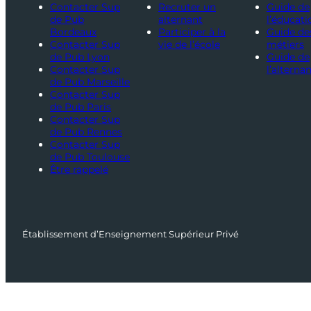
Contacter Sup
Recruter un
Guide de
de Pub
alternant
l’éducati
Bordeaux
Participer à la
Guide de
Contacter Sup
vie de l’école
métiers
de Pub Lyon
Guide de
Contacter Sup
l’alterna
de Pub Marseille
Contacter Sup
de Pub Paris
Contacter Sup
de Pub Rennes
Contacter Sup
de Pub Toulouse
Être rappelé
Établissement d’Enseignement Supérieur Privé