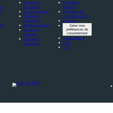
Étudier à
Mentions
on
Bordeaux
légales
s
Étudier à Lyon
Politique de
Étudier à
confidentialité
Marseille
Cookies
nce
Étudier à Paris
Gérer mes
Étudier à
préférences de
consentement
Rennes
Accessibilité
Étudier à
CGU
Toulouse
CGI