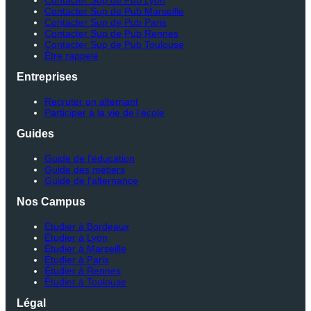
Contacter Sup de Pub Lyon
Contacter Sup de Pub Marseille
Contacter Sup de Pub Paris
Contacter Sup de Pub Rennes
Contacter Sup de Pub Toulouse
Être rappelé
Entreprises
Recruter un alternant
Participer à la vie de l’école
Guides
Guide de l’éducation
Guide des métiers
Guide de l’alternance
Nos Campus
Étudier à Bordeaux
Étudier à Lyon
Étudier à Marseille
Étudier à Paris
Étudier à Rennes
Étudier à Toulouse
Légal