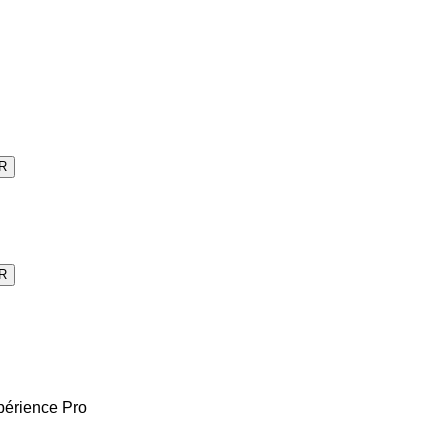
R
R
périence Pro