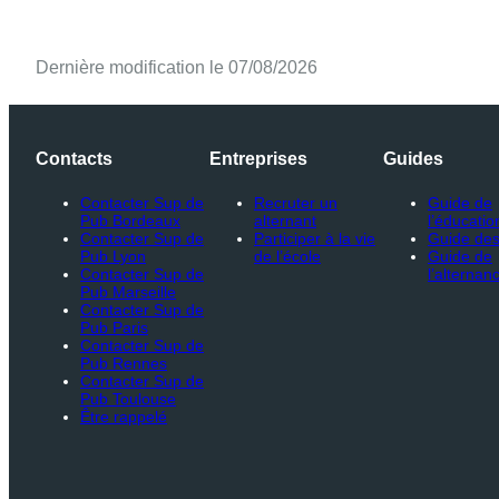
Dernière modification le 07/08/2026
Contacts
Entreprises
Guides
Contacter Sup de
Recruter un
Guide de
Pub Bordeaux
alternant
l’éducatio
Contacter Sup de
Participer à la vie
Guide des
Pub Lyon
de l’école
Guide de
Contacter Sup de
l’alternan
Pub Marseille
Contacter Sup de
Pub Paris
Contacter Sup de
Pub Rennes
Contacter Sup de
Pub Toulouse
Être rappelé