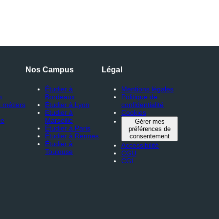
Nos Campus
Légal
Étudier à
Mentions légales
n
Bordeaux
Politique de
 métiers
Étudier à Lyon
confidentialité
Étudier à
Cookies
ce
Marseille
Gérer mes
Étudier à Paris
préférences de
Étudier à Rennes
consentement
Étudier à
Accessibilité
Toulouse
CGU
CGI