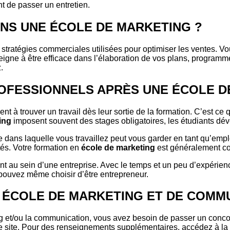
t de passer un entretien.
ANS UNE ÉCOLE DE MARKETING ?
es stratégies commerciales utilisées pour optimiser les ventes.
gne à être efficace dans l’élaboration de vos plans, programmes
z.
OFESSIONNELS APRÈS UNE ÉCOLE D
vent à trouver un travail dès leur sortie de la formation. C’est ce
ing
imposent souvent des stages obligatoires, les étudiants déve
e dans laquelle vous travaillez peut vous garder en tant qu’empl
tés. Votre formation en
école de marketing
est généralement co
t au sein d’une entreprise. Avec le temps et un peu d’expérie
s pouvez même choisir d’être entrepreneur.
 ÉCOLE DE MARKETING ET DE COMM
g et/ou la communication, vous avez besoin de passer un concours
re site. Pour des renseignements supplémentaires, accédez à la