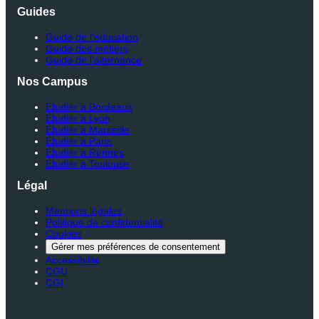
Guides
Guide de l’éducation
Guide des métiers
Guide de l’alternance
Nos Campus
Étudier à Bordeaux
Étudier à Lyon
Étudier à Marseille
Étudier à Paris
Étudier à Rennes
Étudier à Toulouse
Légal
Mentions légales
Politique de confidentialité
Cookies
Gérer mes préférences de consentement
Accessibilité
CGU
CGI