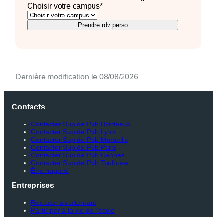
Choisir votre campus
*
Prendre rdv perso
Dernière modification le 08/08/2026
Contacts
Contacter Sup de Pub Bordeaux
Contacter Sup de Pub Lyon
Contacter Sup de Pub Marseille
Contacter Sup de Pub Paris
Contacter Sup de Pub Rennes
Contacter Sup de Pub Toulouse
Être rappelé
Entreprises
Recruter un alternant
Participer à la vie de l’école