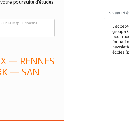
votre poursuite d’études.
Niveau d'é
31 rue Mgr Duchesne
J’accepte
groupe O
pour rec
formation
newslett
écoles (p
UX — RENNES
K — SAN