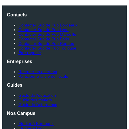
Contacts
Contacter Sup de Pub Bordeaux
Contacter Sup de Pub Lyon
Contacter Sup de Pub Marseille
Contacter Sup de Pub Paris
Contacter Sup de Pub Rennes
Contacter Sup de Pub Toulouse
Être rappelé
Entreprises
Recruter un alternant
Participer à la vie de l’école
Guides
Guide de l’éducation
Guide des métiers
Guide de l’alternance
Nos Campus
Étudier à Bordeaux
Étudier à Lyon