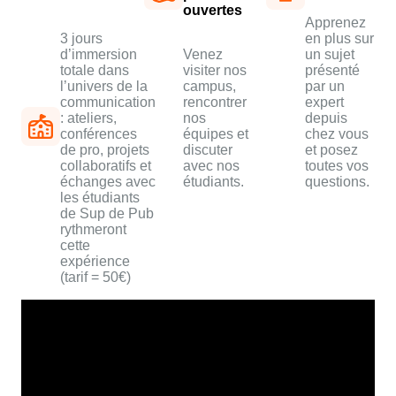
ouvertes
Apprenez
3 jours
en plus sur
d’immersion
Venez
un sujet
totale dans
visiter nos
présenté
l’univers de la
campus,
par un
communication
rencontrer
expert
: ateliers,
nos
depuis
conférences
équipes et
chez vous
de pro, projets
discuter
et posez
collaboratifs et
avec nos
toutes vos
échanges avec
étudiants.
questions.
les étudiants
de Sup de Pub
rythmeront
cette
expérience
(tarif = 50€)